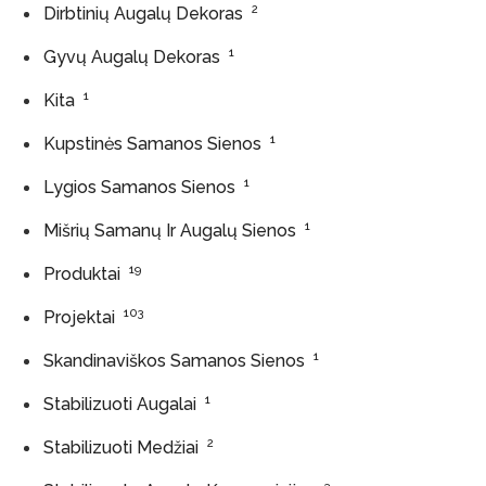
2
Dirbtinių Augalų Dekoras
1
Gyvų Augalų Dekoras
1
Kita
1
Kupstinės Samanos Sienos
1
Lygios Samanos Sienos
1
Mišrių Samanų Ir Augalų Sienos
19
Produktai
103
Projektai
1
Skandinaviškos Samanos Sienos
1
Stabilizuoti Augalai
2
Stabilizuoti Medžiai