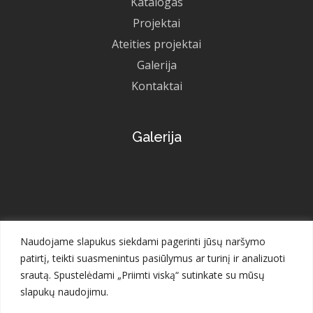
Katalogas
Projektai
Ateities projektai
Galerija
Kontaktai
Galerija
Naudojame slapukus siekdami pagerinti jūsų naršymo
patirtį, teikti suasmenintus pasiūlymus ar turinį ir analizuoti
srautą. Spustelėdami „Priimti viską“ sutinkate su mūsų
slapukų naudojimu.
Visos teisės saugomos © 2023