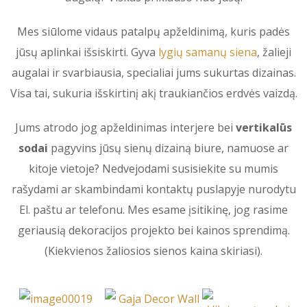
Mes siūlome vidaus patalpų apželdinimą, kuris padės
jūsų aplinkai išsiskirti. Gyva
lygių samanų siena
, žalieji
augalai ir svarbiausia, specialiai jums sukurtas dizainas.
Visa tai, sukuria išskirtinį akį traukiančios erdvės vaizdą.
Jums atrodo jog apželdinimas interjere bei
vertikalūs
sodai
pagyvins jūsų sienų dizainą biure, namuose ar
kitoje vietoje? Nedvejodami susisiekite su mumis
rašydami ar skambindami kontaktų puslapyje nurodytu
El. paštu ar telefonu. Mes esame įsitikinę, jog rasime
geriausią dekoracijos projekto bei kainos sprendimą.
(Kiekvienos žaliosios sienos kaina skiriasi).