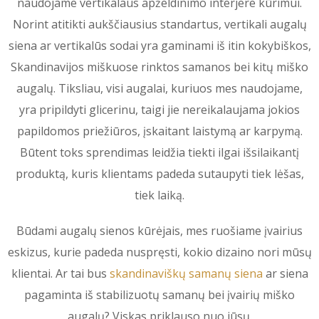
naudojame vertikalaus apželdinimo interjere kūrimui.
Norint atitikti aukščiausius standartus, vertikali augalų
siena ar vertikalūs sodai yra gaminami iš itin kokybiškos,
Skandinavijos miškuose rinktos samanos bei kitų miško
augalų. Tiksliau, visi augalai, kuriuos mes naudojame,
yra pripildyti glicerinu, taigi jie nereikalaujama jokios
papildomos priežiūros, įskaitant laistymą ar karpymą.
Būtent toks sprendimas leidžia tiekti ilgai išsilaikantį
produktą, kuris klientams padeda sutaupyti tiek lėšas,
tiek laiką.
Būdami augalų sienos kūrėjais, mes ruošiame įvairius
eskizus, kurie padeda nuspręsti, kokio dizaino nori mūsų
klientai. Ar tai bus
skandinaviškų samanų siena
ar siena
pagaminta iš stabilizuotų samanų bei įvairių miško
augalų? Viskas priklauso nuo jūsų.