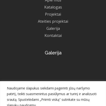
Apie mus
Katalogas
Projektai
Ateities projektai
Galerija
Kontaktai
Galerija
Naudojame slapukus siekdami pagerinti jūsų naršymo
patirtį, teikti suasmenintus pasiūlymus ar turinį ir analizuoti
srautą. Spustelėdami „Priimti viską“ sutinkate su mūsų
slapukų naudojimu.
Visos teisės saugomos © 2023