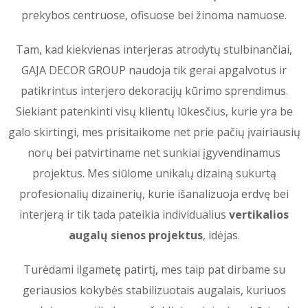
prekybos centruose, ofisuose bei žinoma namuose.
Tam, kad kiekvienas interjeras atrodytų stulbinančiai,
GAJA DECOR GROUP naudoja tik gerai apgalvotus ir
patikrintus interjero dekoracijų kūrimo sprendimus.
Siekiant patenkinti visų klientų lūkesčius, kurie yra be
galo skirtingi, mes prisitaikome net prie pačių įvairiausių
norų bei patvirtiname net sunkiai įgyvendinamus
projektus. Mes siūlome unikalų dizainą sukurtą
profesionalių dizainerių, kurie išanalizuoja erdvę bei
interjerą ir tik tada pateikia individualius
vertikalios
augalų sienos projektus
, idėjas.
Turėdami ilgametę patirtį, mes taip pat dirbame su
geriausios kokybės stabilizuotais augalais, kuriuos