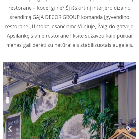
restorane – kodėl gi ne? Šį išskirtinį interjero dizaino
srendimą GAJA DECOR GROUP komanda įgyvendino
restorane „Untold“, esančiame Vilniuje, Žalgirio gatvėje.
Apsilankę šiame restorane liksite sužavėti kaip puikiai
menas gali derėti su natūraliais stabilizuotais augalais.