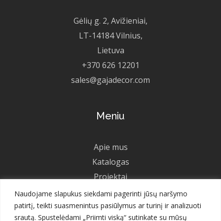
Gėlių g. 2, Avižieniai,
LT-14184 Vilnius,
Lietuva
+370 626 12201
sales@gajadecor.com
Meniu
Apie mus
Katalogas
Projektai
Ateities projektai
Naudojame slapukus siekdami pagerinti jūsų naršymo
patirtį, teikti suasmenintus pasiūlymus ar turinį ir analizuoti
Galerija
srautą. Spustelėdami „Priimti viską“ sutinkate su mūsų