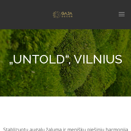
„UNTOLD“, VILNIUS
Stablizuotų augalų žaluma ir meniškų piešinių harmonija