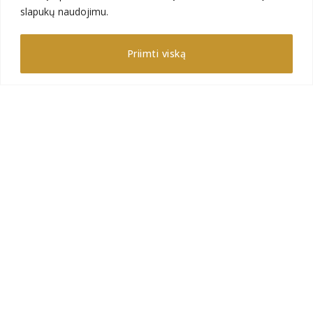
Kontaktai
slapukų naudojimu.
Galerija
Priimti viską