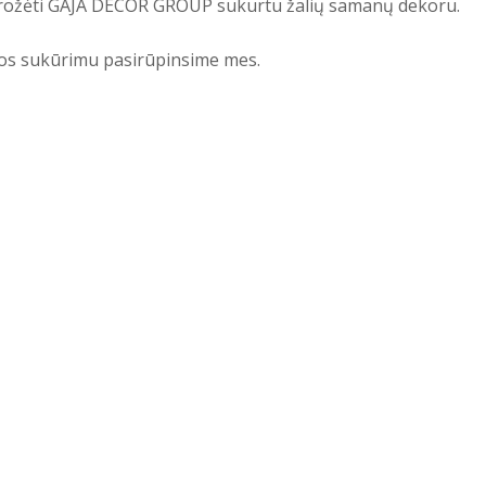
asigrožėti GAJA DECOR GROUP sukurtu žalių samanų dekoru.
rios sukūrimu pasirūpinsime mes.