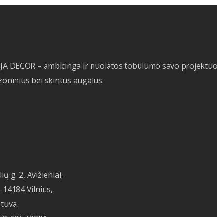
JA DECOR – ambicinga ir nuolatos tobulumo savo projektuose 
zoninius bei skintus augalus.
ių g. 2, Avižieniai,
-14184 Vilnius,
etuva