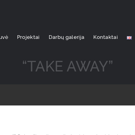
uvė
Projektai
Darbų galerija
Kontaktai
“TAKE AWAY”