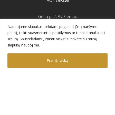
Kontaktai
Gėlių g. 2, Avižieniai,
LT-14184 Vilnius,
Naudojame slapukus siekdami pagerinti jūsų naršymo
Lietuva
patirtį, teikti suasmenintus pasiūlymus ar turinį ir analizuoti
srautą. Spustelėdami „Priimti viską“ sutinkate su mūsų
+370 626 12201
slapukų naudojimu.
sales@gajadecor.com
Priimti viską
Meniu
Apie mus
Katalogas
Projektai
Ateities projektai
Galerija