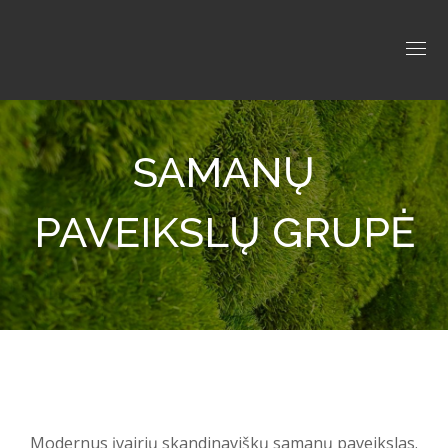
SAMANŲ
PAVEIKSLŲ GRUPĖ
Modernus įvairių skandinaviškų samanų paveikslas.