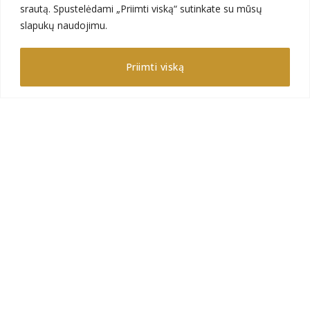
Kontaktai
srautą. Spustelėdami „Priimti viską“ sutinkate su mūsų
slapukų naudojimu.
Galerija
Priimti viską