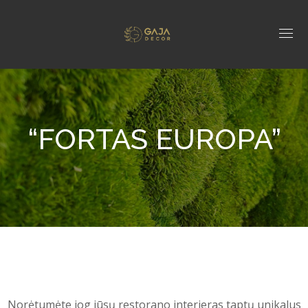
“FORTAS EUROPA”
Norėtumėte jog jūsų restorano interjeras taptų unikalus