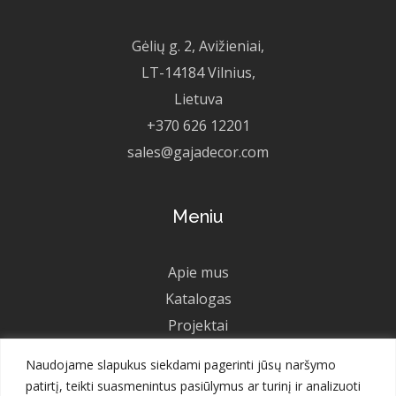
Gėlių g. 2, Avižieniai,
LT-14184 Vilnius,
Lietuva
+370 626 12201
sales@gajadecor.com
Meniu
Apie mus
Katalogas
Projektai
Ateities projektai
Naudojame slapukus siekdami pagerinti jūsų naršymo
Galerija
patirtį, teikti suasmenintus pasiūlymus ar turinį ir analizuoti