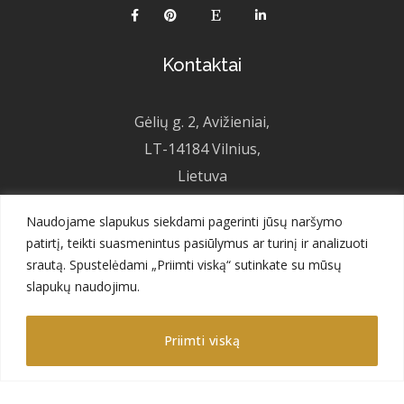
Kontaktai
Gėlių g. 2, Avižieniai,
LT-14184 Vilnius,
Lietuva
+370 626 12201
Naudojame slapukus siekdami pagerinti jūsų naršymo
sales@gajadecor.com
patirtį, teikti suasmenintus pasiūlymus ar turinį ir analizuoti
srautą. Spustelėdami „Priimti viską“ sutinkate su mūsų
slapukų naudojimu.
Meniu
Priimti viską
Apie mus
Katalogas