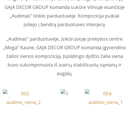
GAJA DECOR GROUP komanda sukūrė Vilniuje esančioje
„Audimas“ tinklo parduotuvėje. Kompozicija puikiai
įsiliejo į bendrą parduotuvės interjerą.
„Audimas“ parduotuvėje, įsikūrusioje prekybos centre
„Mega“ Kaune, GAJA DECOR GROUP komanda įgyvendino
žalios sienos kompoziciją. Įspūdingo dydžio žalia siena
buvo sukomponuota iš įvairių stabilizuotų sąmanų ir
augalų.