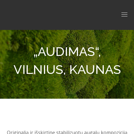
„AUDIMAS“,
VILNIUS, KAUNAS
Originalią ir išskirtinę stabilizuotų augalų kompoziciją